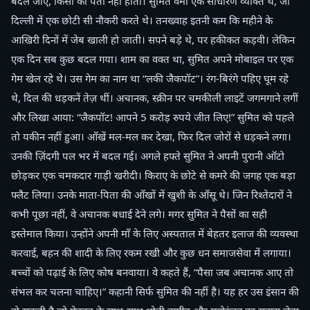
बदल जाए, किसी को पता नहीं होता। सुमित वर्मा एक साधारण व्यक्ति थे, जो
दिल्ली में एक छोटी सी नौकरी करते थे। तनख्वाह इतनी कम कि महीने के
आखिरी दिनों में जेब खाली हो जाती। सपने बड़े थे, पर हकीकत कड़वी। लेकिन
एक दिन सब कुछ बदल गया। शाम का वक्त था, सुमित अपने मोबाइल पर एक
गेम खेल रहे थे। उस गेम का नाम था “लकी जैकपॉट”। रंग-बिरंगे पहिए घूम रहे
थे, दिल की धड़कनें तेज़ थीं। अचानक, स्क्रीन पर चमकीली लाइटें जगमगाने लगीं
और लिखा आया: “जैकपॉट! आपने 5 करोड़ रुपये जीत लिए!” सुमित को पहले
तो यकीन नहीं हुआ। आँखें मल-मल कर देखा, फिर दिल जोरों से धड़कने लगा।
उनकी ज़िंदगी पल भर में बदल गई। अगले हफ्ते सुमित ने अपनी पुरानी ऑटो
छोड़कर एक चमकदार गाड़ी खरीदी। किराए के छोटे से कमरे की जगह एक बड़ा
फ्लैट लिया। उनके माता-पिता की आँखों में खुशी के आँसू थे। जिन रिश्तेदारों ने
कभी पूछा नहीं, वे अचानक बधाई देने लगे। मगर सुमित ने पैसों का सही
इस्तेमाल किया। उन्होंने अपनी माँ के लिए अस्पताल में बेहतर इलाज की व्यवस्था
करवाई, बहन की शादी के लिए रकम रखी और कुछ धन समाजसेवा में लगाया।
बच्चों को पढ़ाई के लिए कोष बनवाया। वे कहते हैं, “पैसा जब अचानक आए तो
संभल कर चलना चाहिए।” कहानी सिर्फ सुमित की नहीं है। यह हर उस इंसान की